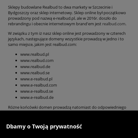
Sklepy budowlane Realbud to dwa markety w Szczecinie i
Bydgoszczy oraz sklep internetowy. Sklep online był początkowo
prowadzony pod nazwą e-realbud.pl, ale w 2016r. doszło do
rebrandingu i obecnie internetowym brand'em jest
realbud.com
.
W związku z tym iż nasz sklep online jest prowadzony w czterech
językach, następujące domeny wszystkie prowadzą w jedno i to
samo miejsce, jakim jest realbud.com:
www.realbud.pl
www.realbud.com
www.realbud.de
www.realbud.se
www.e-realbud.pl
www.e-realbud.com
www.e-realbud.se
www.e-realbud.de
Różne końcówki domen prowadzą natomiast do odpowiedniego
języka oraz waluty.
Dbamy o Twoją prywatność
Styropianonline.pl