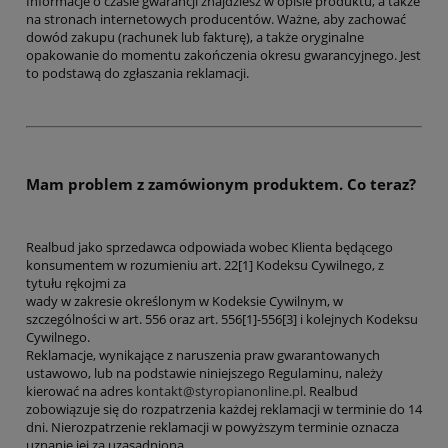
Informacje o czasie gwarancji znajdziesz w opisie produktu, a także
na stronach internetowych producentów. Ważne, aby zachować
dowód zakupu (rachunek lub fakturę), a także oryginalne
opakowanie do momentu zakończenia okresu gwarancyjnego. Jest
to podstawą do zgłaszania reklamacji.
Mam problem z zamówionym produktem. Co teraz?
Realbud jako sprzedawca odpowiada wobec Klienta będącego
konsumentem w rozumieniu art. 22[1] Kodeksu Cywilnego, z
tytułu rękojmi za
wady w zakresie określonym w Kodeksie Cywilnym, w
szczególności w art. 556 oraz art. 556[1]-556[3] i kolejnych Kodeksu
Cywilnego.
Reklamacje, wynikające z naruszenia praw gwarantowanych
ustawowo, lub na podstawie niniejszego Regulaminu, należy
kierować na adres
kontakt@styropianonline.pl
. Realbud
zobowiązuje się do rozpatrzenia każdej reklamacji w terminie do 14
dni. Nierozpatrzenie reklamacji w powyższym terminie oznacza
uznanie jej za uzasadnioną.