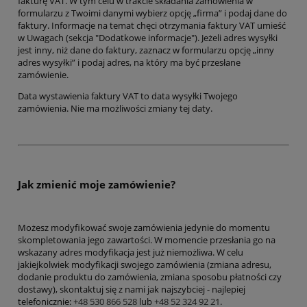
fakturę VAT. W tym celu w trakcie składania zamówienia w
formularzu z Twoimi danymi wybierz opcję „firma” i podaj dane do
faktury. Informacje na temat chęci otrzymania faktury VAT umieść
w Uwagach (sekcja "Dodatkowe informacje"). Jeżeli adres wysyłki
jest inny, niż dane do faktury, zaznacz w formularzu opcję „inny
adres wysyłki” i podaj adres, na który ma być przesłane
zamówienie.
Data wystawienia faktury VAT to data wysyłki Twojego
zamówienia. Nie ma możliwości zmiany tej daty.
Jak zmienić moje zamówienie?
Możesz modyfikować swoje zamówienia jedynie do momentu
skompletowania jego zawartości. W momencie przesłania go na
wskazany adres modyfikacja jest już niemożliwa. W celu
jakiejkolwiek modyfikacji swojego zamówienia (zmiana adresu,
dodanie produktu do zamówienia, zmiana sposobu płatności czy
dostawy), skontaktuj się z nami jak najszybciej - najlepiej
telefonicznie:
+48 530 866 528
lub
+48 52 324 92 21
.