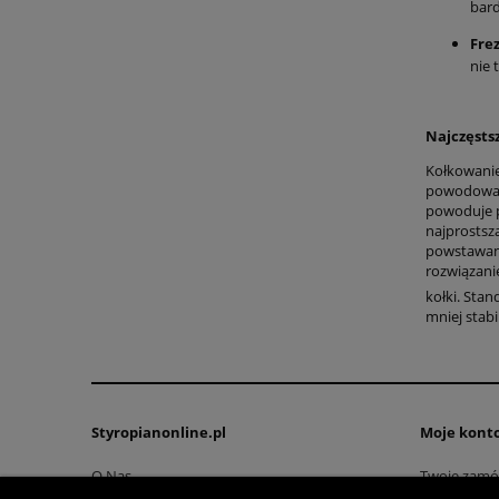
bard
Fre
nie 
Najczęsts
Kołkowanie
powodować 
powoduje p
najprostsz
powstawani
rozwiązani
kołki. Stan
mniej stab
Styropianonline.pl
Moje kont
O Nas
Twoje zamó