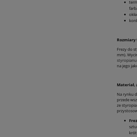
term
farb
okła
konk
Rozmiary 
Frezy do s
mm). Wycin
styropianu
na jego ja
Materiał, 
Na rynku d
przede wsz
ze styropi
przystosow
Fre
sztu
krót