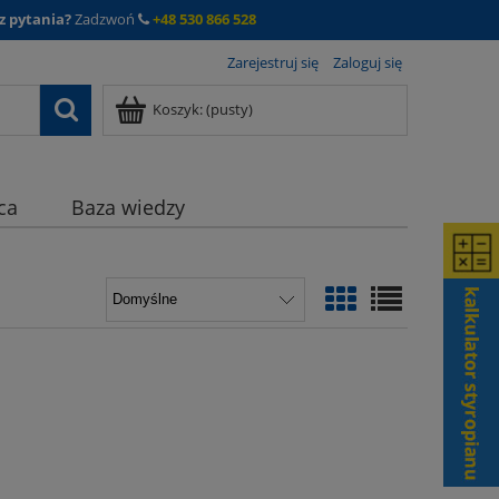
z pytania?
Zadzwoń
+48 530 866 528
Zarejestruj się
Zaloguj się
Koszyk:
(pusty)
ca
Baza wiedzy