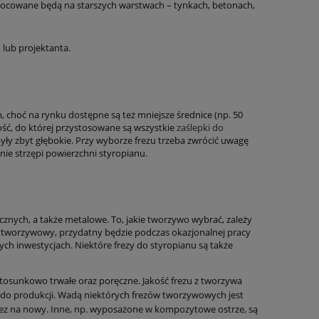
mocowane będą na starszych warstwach – tynkach, betonach,
lub projektanta.
 choć na rynku dostępne są też mniejsze średnice (np. 50
ść, do której przystosowane są wszystkie
zaślepki do
były zbyt głębokie. Przy wyborze frezu trzeba zwrócić uwagę
nie strzępi powierzchni styropianu.
znych, a także metalowe. To, jakie tworzywo wybrać, zależy
ez tworzywowy, przydatny będzie podczas okazjonalnej pracy
ych inwestycjach. Niektóre frezy do styropianu są także
 stosunkowo trwałe oraz poręczne. Jakość frezu z tworzywa
o do produkcji. Wadą niektórych frezów tworzywowych jest
 frez na nowy. Inne, np. wyposażone w kompozytowe ostrze, są