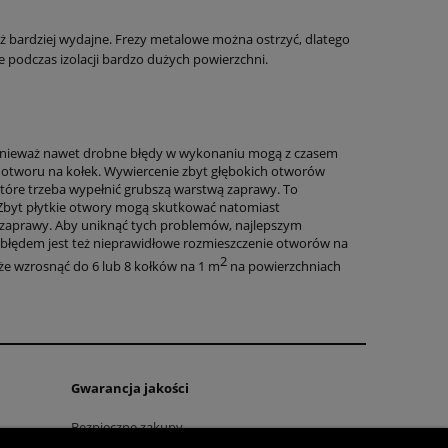
eż bardziej wydajne. Frezy metalowe można ostrzyć, dlatego
nie podczas izolacji bardzo dużych powierzchni.
ponieważ nawet drobne błędy w wykonaniu mogą z czasem
otworu na kołek. Wywiercenie zbyt głębokich otworów
óre trzeba wypełnić grubszą warstwą zaprawy. To
 Zbyt płytkie otwory mogą skutkować natomiast
zaprawy. Aby uniknąć tych problemów, najlepszym
 błędem jest też nieprawidłowe rozmieszczenie otworów na
2
oże wzrosnąć do 6 lub 8 kołków na 1 m
na powierzchniach
Gwarancja jakości
Bezpieczne zakupy