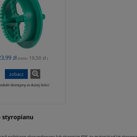
23,99 zł
19,50 zł
(netto:
)
zobacz
odukt dostępny w dużej ilości
o styropianu
czyli polistyren ekspandowany lub styropian EPS, to materiał od lat stosowa