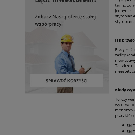
termoizolac
Jednym z n
styropiani
styropianu
Jak przyg
Frezy służ
zaślepkami
niewłaściw
To także m
nieestetyc
Kiedy wyst
To, czy war
wykonano ś
montażowej
prac, któr
term
term