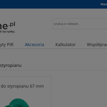
Mas
łyty PIR
Akcesoria
Kalkulator
Współpra
 styropianu
z do styropianu 67 mm