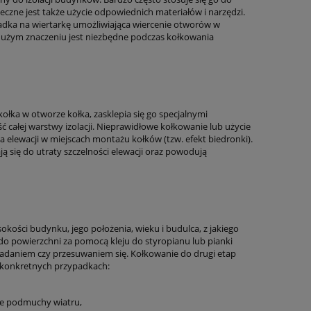
zne jest także użycie odpowiednich materiałów i narzędzi.
kładka na wiertarkę umożliwiająca wiercenie otworów w
o dużym znaczeniu jest niezbędne podczas kołkowania
ołka w otworze kołka, zasklepia się go specjalnymi
 całej warstwy izolacji. Nieprawidłowe kołkowanie lub użycie
 elewacji w miejscach montażu kołków (tzw. efekt biedronki).
ą się do utraty szczelności elewacji oraz powodują
okości budynku, jego położenia, wieku i budulca, z jakiego
do powierzchni za pomocą kleju do styropianu lub pianki
padaniem czy przesuwaniem się. Kołkowanie do drugi etap
w konkretnych przypadkach:
lne podmuchy wiatru,