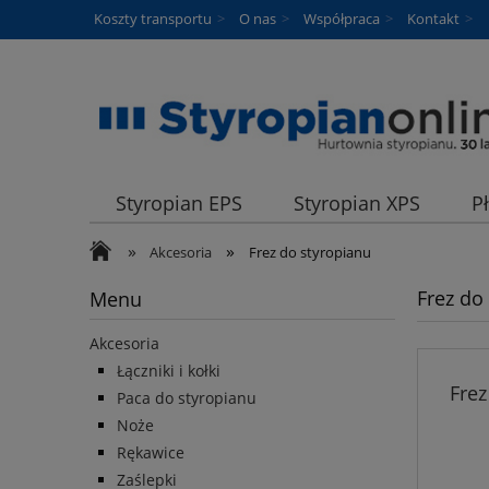
Koszty transportu
O nas
Współpraca
Kontakt
Styropian EPS
Styropian XPS
P
»
»
Akcesoria
Frez do styropianu
Frez do
Menu
Akcesoria
Łączniki i kołki
Fre
Paca do styropianu
Noże
Rękawice
Zaślepki