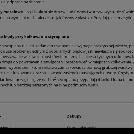
ziej odporne na ścieranie.
zy metalowe
– są kilkukrotnie droższe od frezów tworzywowych, ale równi
trzeba wymieniać ich tak często, jak frezów z plastiku. Przydają się szczegól
ze błędy przy kołkowaniu styropianu
 styropianu nie jest zadaniem trudnym, ale wymaga praktycznej wiedzy, 
duże problemy. Jednym z popularnych błędów jest niewłaściwa głębokość 
owstawanie w elewacji mostków termicznych i nieestetycznych uskoków, kt
a droga do powstawania zawilgoceń i przebarwień w miejscach kołkowania.
em wybrzuszeń, które niełatwo zamaskować za pomocą grubszej warstwy 
em jest frezowanie oraz stosowanie zaślepek maskujących otwory. Częstym
2
dardowo przyjęło się, że na 1 m
styropianu przypadają 4 kołki. Liczba ta m
ilnych lub bardziej narażonych na silne podmuchy wiatru.
o
Zakupy
wienia
Formy płatności