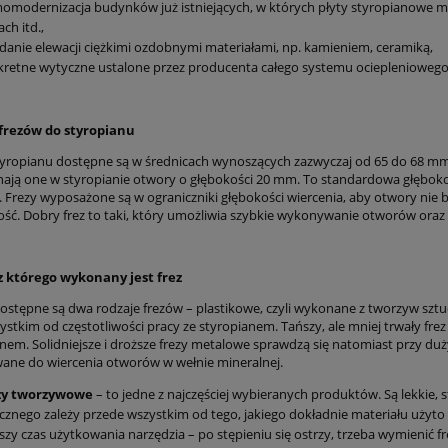
omodernizacja budynków już istniejących, w których płyty styropianowe 
ach itd.,
danie elewacji ciężkimi ozdobnymi materiałami, np. kamieniem, ceramiką,
retne wytyczne ustalone przez producenta całego systemu ociepleniowego 
frezów do styropianu
tyropianu dostępne są w średnicach wynoszących zazwyczaj od 65 do 68 mm,
ają one w styropianie otwory o głębokości 20 mm. To standardowa głęboko
. Frezy wyposażone są w ograniczniki głębokości wiercenia, aby otwory nie 
kość. Dobry frez to taki, który umożliwia szybkie wykonywanie otworów oraz 
z którego wykonany jest frez
ostępne są dwa rodzaje frezów – plastikowe, czyli wykonane z tworzyw sztuc
ystkim od częstotliwości pracy ze styropianem. Tańszy, ale mniej trwały fr
anem. Solidniejsze i droższe frezy metalowe sprawdzą się natomiast przy duż
ane do wiercenia otworów w wełnie mineralnej.
zy tworzywowe
– to jedne z najczęściej wybieranych produktów. Są lekkie,
cznego zależy przede wszystkim od tego, jakiego dokładnie materiału użyt
szy czas użytkowania narzędzia – po stępieniu się ostrzy, trzeba wymienić