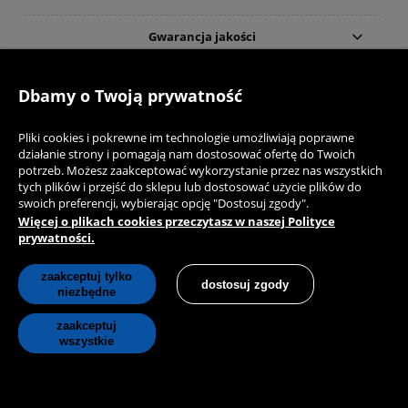
Gwarancja jakości
Dbamy o Twoją prywatność
Pliki cookies i pokrewne im technologie umożliwiają poprawne
działanie strony i pomagają nam dostosować ofertę do Twoich
pokaż pełną wersję strony
potrzeb. Możesz zaakceptować wykorzystanie przez nas wszystkich
Sklep internetowy Shoper.pl
tych plików i przejść do sklepu lub dostosować użycie plików do
swoich preferencji, wybierając opcję "Dostosuj zgody".
Więcej o plikach cookies przeczytasz w naszej Polityce
prywatności.
zaakceptuj tylko
dostosuj zgody
niezbędne
zaakceptuj
wszystkie