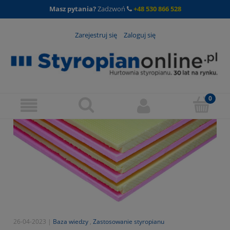
Masz pytania?
Zadzwoń
+48 530 866 528
Zarejestruj się
Zaloguj się
26-04-2023 |
Baza wiedzy
,
Zastosowanie styropianu